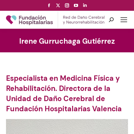
Facebook
X
Instagram
YouTube
Linkedin
page
page
page
page
page
opens
opens
opens
opens
opens
Search:
in
in
in
in
in
new
new
new
new
new
Irene Gurruchaga Gutiérrez
window
window
window
window
window
Especialista en Medicina Física y
Rehabilitación. Directora de la
Unidad de Daño Cerebral de
Fundación Hospitalarias Valencia