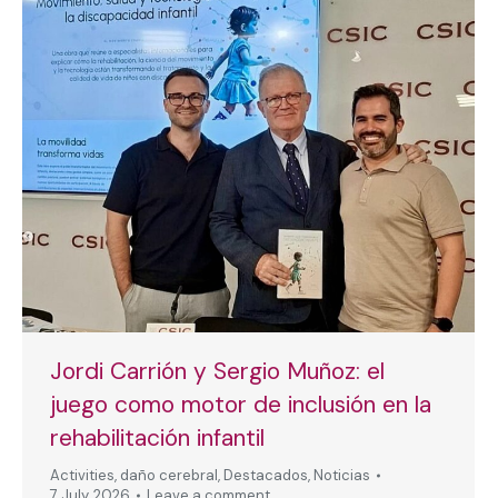
Jordi Carrión y Sergio Muñoz: el
juego como motor de inclusión en la
rehabilitación infantil
Activities
,
daño cerebral
,
Destacados
,
Noticias
7 July, 2026
Leave a comment