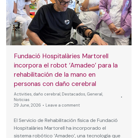
Fundació Hospitalàries Martorell
incorpora el robot ‘Amadeo’ para la
rehabilitación de la mano en
personas con daño cerebral
Activities
,
daño cerebral
,
Destacados
,
General
,
Noticias
29 June, 2026
Leave a comment
El Servicio de Rehabilitación física de Fundació
Hospitalàries Martorell ha incorporado el
sistema robótico ‘Amadeo’, una tecnología que