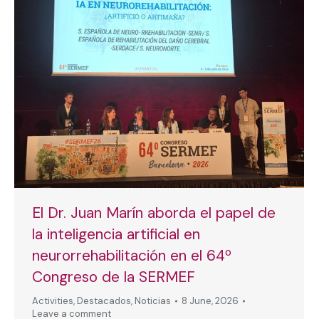
El Dr. Juan Marín aborda el papel de
la inteligencia artificial en
neurorrehabilitación en el 64º
Congreso de la SERMEF
Activities
,
Destacados
,
Noticias
8 June, 2026
Leave a comment