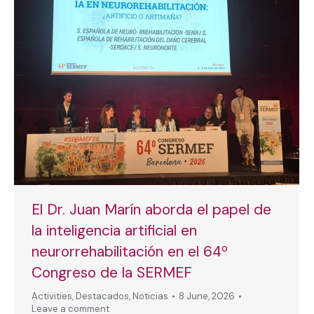
El Dr. Juan Marín aborda el papel de
la inteligencia artificial en
neurorrehabilitación en el 64º
Congreso de la SERMEF
Activities
,
Destacados
,
Noticias
8 June, 2026
Leave a comment