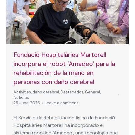
Fundació Hospitalàries Martorell
incorpora el robot ‘Amadeo’ para la
rehabilitación de la mano en
personas con daño cerebral
Activities
,
daño cerebral
,
Destacados
,
General
,
Noticias
29 June, 2026
Leave a comment
El Servicio de Rehabilitación física de Fundació
Hospitalàries Martorell ha incorporado el
sistema robótico ‘Amadeo’, una tecnología que