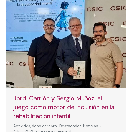
Jordi Carrión y Sergio Muñoz: el
juego como motor de inclusión en la
rehabilitación infantil
Activities
,
daño cerebral
,
Destacados
,
Noticias
7 July, 2026
Leave a comment