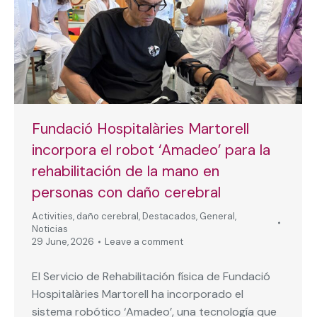
Fundació Hospitalàries Martorell
incorpora el robot ‘Amadeo’ para la
rehabilitación de la mano en
personas con daño cerebral
Activities
,
daño cerebral
,
Destacados
,
General
,
Noticias
29 June, 2026
Leave a comment
El Servicio de Rehabilitación física de Fundació
Hospitalàries Martorell ha incorporado el
sistema robótico ‘Amadeo’, una tecnología que