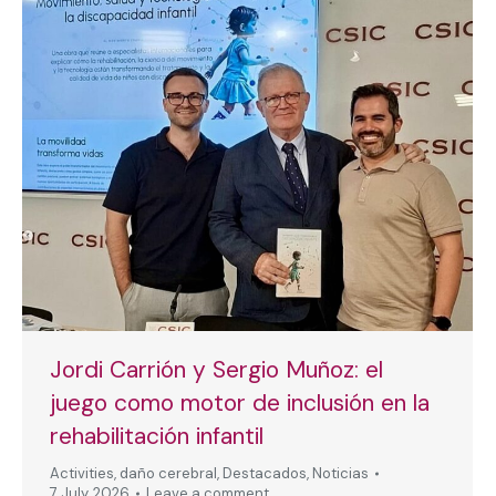
Jordi Carrión y Sergio Muñoz: el
juego como motor de inclusión en la
rehabilitación infantil
Activities
,
daño cerebral
,
Destacados
,
Noticias
7 July, 2026
Leave a comment