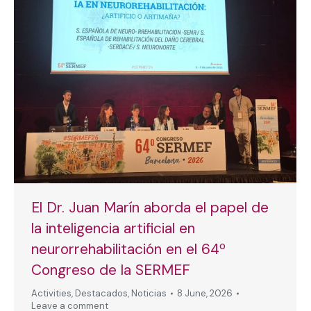
El Dr. Juan Marín aborda el papel de
la inteligencia artificial en
neurorrehabilitación en el 64º
Congreso de la SERMEF
Activities
,
Destacados
,
Noticias
8 June, 2026
Leave a comment