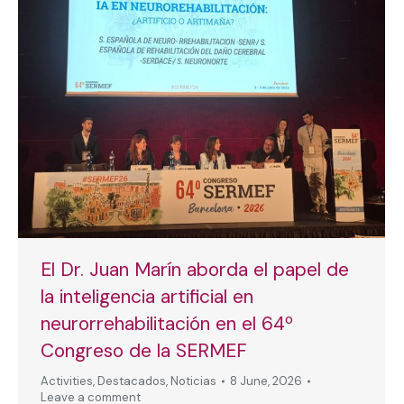
El Dr. Juan Marín aborda el papel de
la inteligencia artificial en
neurorrehabilitación en el 64º
Congreso de la SERMEF
Activities
,
Destacados
,
Noticias
8 June, 2026
Leave a comment