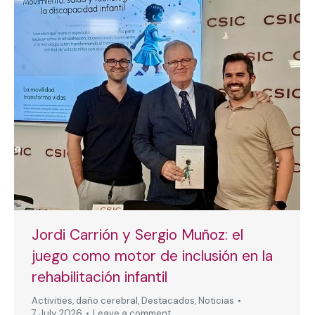
Jordi Carrión y Sergio Muñoz: el
juego como motor de inclusión en la
rehabilitación infantil
Activities
,
daño cerebral
,
Destacados
,
Noticias
7 July, 2026
Leave a comment