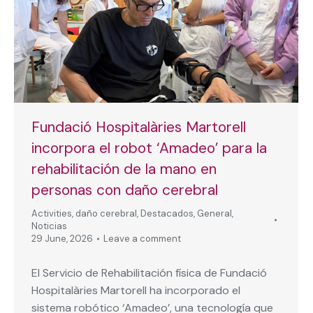
Fundació Hospitalàries Martorell
incorpora el robot ‘Amadeo’ para la
rehabilitación de la mano en
personas con daño cerebral
Activities
,
daño cerebral
,
Destacados
,
General
,
Noticias
29 June, 2026
Leave a comment
El Servicio de Rehabilitación física de Fundació
Hospitalàries Martorell ha incorporado el
sistema robótico ‘Amadeo’, una tecnología que