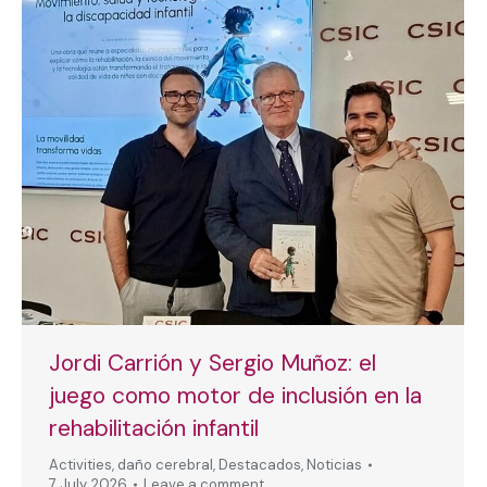
Jordi Carrión y Sergio Muñoz: el
juego como motor de inclusión en la
rehabilitación infantil
Activities
,
daño cerebral
,
Destacados
,
Noticias
7 July, 2026
Leave a comment