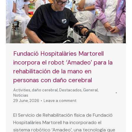
Fundació Hospitalàries Martorell
incorpora el robot ‘Amadeo’ para la
rehabilitación de la mano en
personas con daño cerebral
Activities
,
daño cerebral
,
Destacados
,
General
,
Noticias
29 June, 2026
Leave a comment
El Servicio de Rehabilitación física de Fundació
Hospitalàries Martorell ha incorporado el
sistema robótico ‘Amadeo’, una tecnología que