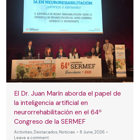
El Dr. Juan Marín aborda el papel de
la inteligencia artificial en
neurorrehabilitación en el 64º
Congreso de la SERMEF
Activities
,
Destacados
,
Noticias
8 June, 2026
Leave a comment