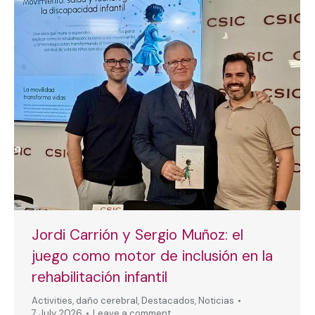
Jordi Carrión y Sergio Muñoz: el
juego como motor de inclusión en la
rehabilitación infantil
Activities
,
daño cerebral
,
Destacados
,
Noticias
7 July, 2026
Leave a comment