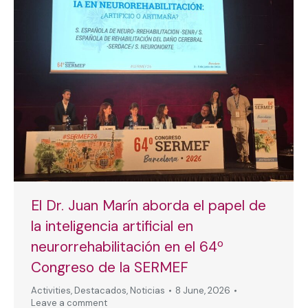
El Dr. Juan Marín aborda el papel de
la inteligencia artificial en
neurorrehabilitación en el 64º
Congreso de la SERMEF
Activities
,
Destacados
,
Noticias
8 June, 2026
Leave a comment