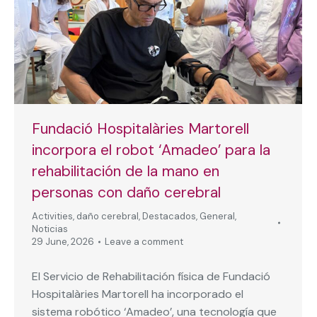
Fundació Hospitalàries Martorell
incorpora el robot ‘Amadeo’ para la
rehabilitación de la mano en
personas con daño cerebral
Activities
,
daño cerebral
,
Destacados
,
General
,
Noticias
29 June, 2026
Leave a comment
El Servicio de Rehabilitación física de Fundació
Hospitalàries Martorell ha incorporado el
sistema robótico ‘Amadeo’, una tecnología que