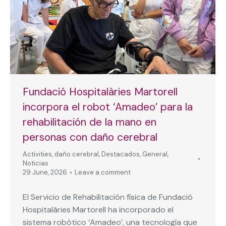
Fundació Hospitalàries Martorell
incorpora el robot ‘Amadeo’ para la
rehabilitación de la mano en
personas con daño cerebral
Activities
,
daño cerebral
,
Destacados
,
General
,
Noticias
29 June, 2026
Leave a comment
El Servicio de Rehabilitación física de Fundació
Hospitalàries Martorell ha incorporado el
sistema robótico ‘Amadeo’, una tecnología que