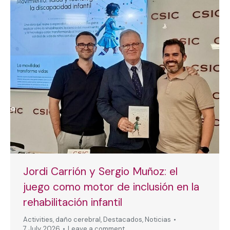
Jordi Carrión y Sergio Muñoz: el
juego como motor de inclusión en la
rehabilitación infantil
Activities
,
daño cerebral
,
Destacados
,
Noticias
7 July, 2026
Leave a comment