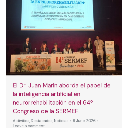
El Dr. Juan Marín aborda el papel de
la inteligencia artificial en
neurorrehabilitación en el 64º
Congreso de la SERMEF
Activities
,
Destacados
,
Noticias
8 June, 2026
Leave a comment