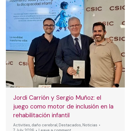
Jordi Carrión y Sergio Muñoz: el
juego como motor de inclusión en la
rehabilitación infantil
Activities
,
daño cerebral
,
Destacados
,
Noticias
7 July, 2026
Leave a comment