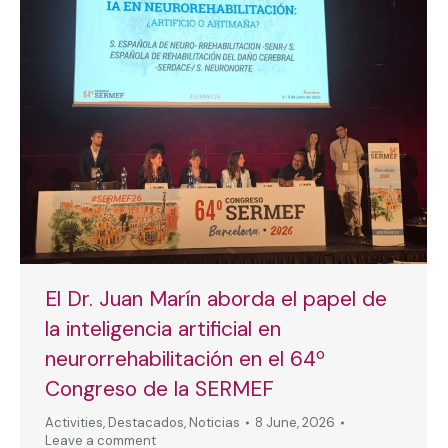
El Dr. Juan Marín aborda el papel de
la inteligencia artificial en
neurorrehabilitación en el 64º
Congreso de la SERMEF
Activities
,
Destacados
,
Noticias
8 June, 2026
Leave a comment