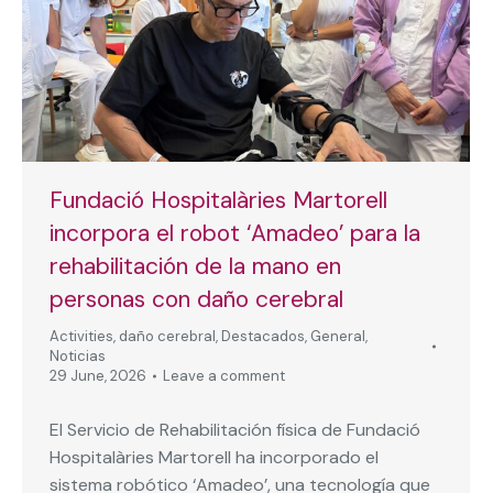
Fundació Hospitalàries Martorell
incorpora el robot ‘Amadeo’ para la
rehabilitación de la mano en
personas con daño cerebral
Activities
,
daño cerebral
,
Destacados
,
General
,
Noticias
29 June, 2026
Leave a comment
El Servicio de Rehabilitación física de Fundació
Hospitalàries Martorell ha incorporado el
sistema robótico ‘Amadeo’, una tecnología que