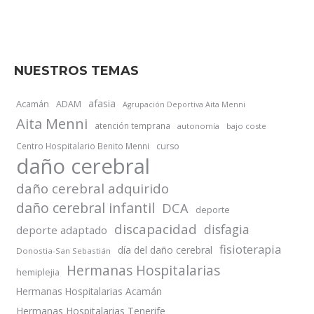
NUESTROS TEMAS
afasia
Acamán
ADAM
Agrupación Deportiva Aita Menni
Aita Menni
atención temprana
autonomía
bajo coste
Centro Hospitalario Benito Menni
curso
daño cerebral
daño cerebral adquirido
daño cerebral infantil
DCA
deporte
discapacidad
disfagia
deporte adaptado
fisioterapia
día del daño cerebral
Donostia-San Sebastián
Hermanas Hospitalarias
hemiplejia
Hermanas Hospitalarias Acamán
Hermanas Hospitalarias Tenerife