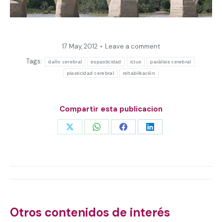
17 May, 2012
Leave a comment
Tags:
daño cerebral
espasticidad
ictus
parálisis cerebral
plasticidad cerebral
rehabilitación
Compartir esta publicacion
Share
Share
Share
Share
on
on
on
on
X
WhatsApp
Facebook
LinkedIn
Post
navigation
Otros contenidos de interés