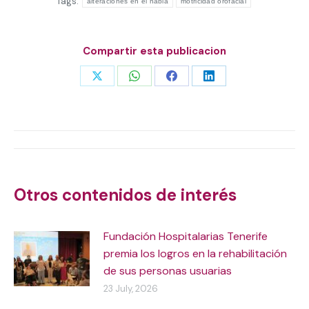
Tags:
alteraciones en el habla
motricidad orofacial
Compartir esta publicacion
Share
Share
Share
Share
on
on
on
on
X
WhatsApp
Facebook
LinkedIn
Post
navigation
Otros contenidos de interés
Fundación Hospitalarias Tenerife
premia los logros en la rehabilitación
de sus personas usuarias
23 July, 2026