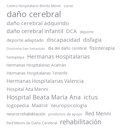
Centro Hospitalario Benito Menni
curso
daño cerebral
daño cerebral adquirido
daño cerebral infantil
DCA
deporte
discapacidad
disfagia
deporte adaptado
fisioterapia
día del daño cerebral
Donostia-San Sebastián
Hermanas Hospitalarias
hemiplejia
Hermanas Hospitalarias Acamán
Hermanas Hospitalarias Tenerife
Hermanas Hospitalarias Valencia
Hospital Aita Menni
Hospital Beata María Ana
ictus
logopedia
Madrid
neuropsicología
Red Menni
neurorrehabilitación
productos de apoyo
rehabilitación
Red Menni de Daño Cerebral