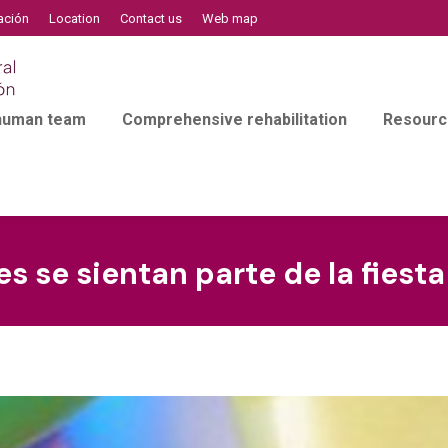
ación
Location
Contact us
Web map
 human team
Comprehensive rehabilitation
Resourc
s se sientan parte de la fiesta