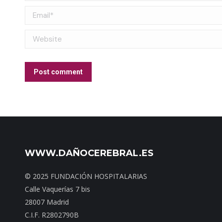
Email *
Website
Post comment
WWW.DAÑOCEREBRAL.ES
© 2025 FUNDACIÓN HOSPITALARIAS
Calle Vaquerías 7 bis
28007 Madrid
C.I.F. R2802790B