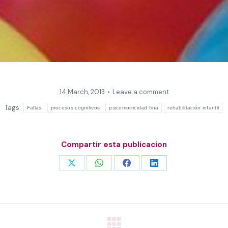
14 March, 2013
Leave a comment
Tags:
Fallas
procesos cognitivos
psicomotricidad fina
rehabilitación infantil
Compartir esta publicacion
Share
Share
Share
Share
on
on
on
on
X
WhatsApp
Facebook
LinkedIn