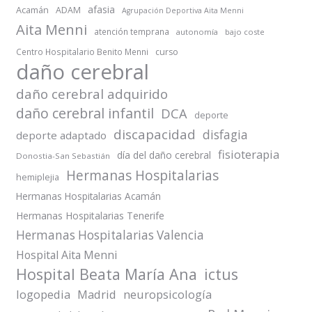
afasia
Acamán
ADAM
Agrupación Deportiva Aita Menni
Aita Menni
atención temprana
autonomía
bajo coste
Centro Hospitalario Benito Menni
curso
daño cerebral
daño cerebral adquirido
daño cerebral infantil
DCA
deporte
discapacidad
disfagia
deporte adaptado
fisioterapia
día del daño cerebral
Donostia-San Sebastián
Hermanas Hospitalarias
hemiplejia
Hermanas Hospitalarias Acamán
Hermanas Hospitalarias Tenerife
Hermanas Hospitalarias Valencia
Hospital Aita Menni
Hospital Beata María Ana
ictus
logopedia
Madrid
neuropsicología