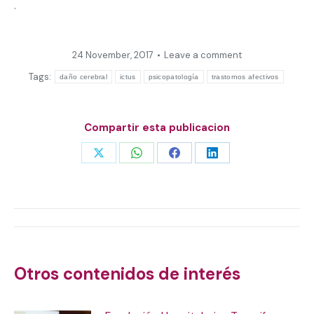
.
24 November, 2017
Leave a comment
Tags:
daño cerebral
ictus
psicopatología
trastornos afectivos
Compartir esta publicacion
Share
Share
Share
Share
on
on
on
on
X
WhatsApp
Facebook
LinkedIn
Post
navigation
Otros contenidos de interés