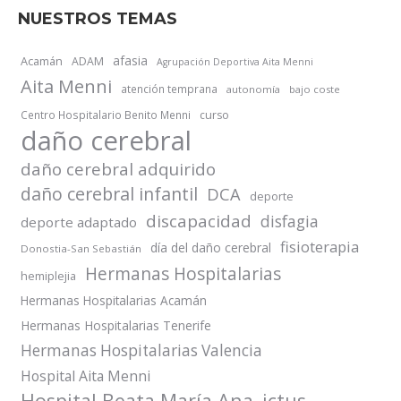
NUESTROS TEMAS
afasia
Acamán
ADAM
Agrupación Deportiva Aita Menni
Aita Menni
atención temprana
autonomía
bajo coste
Centro Hospitalario Benito Menni
curso
daño cerebral
daño cerebral adquirido
daño cerebral infantil
DCA
deporte
discapacidad
disfagia
deporte adaptado
fisioterapia
día del daño cerebral
Donostia-San Sebastián
Hermanas Hospitalarias
hemiplejia
Hermanas Hospitalarias Acamán
Hermanas Hospitalarias Tenerife
Hermanas Hospitalarias Valencia
Hospital Aita Menni
Hospital Beata María Ana
ictus