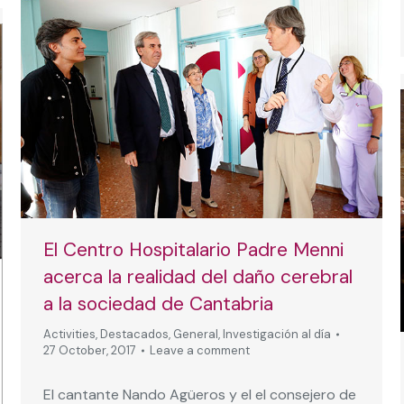
El Centro Hospitalario Padre Menni
acerca la realidad del daño cerebral
a la sociedad de Cantabria
Activities
,
Destacados
,
General
,
Investigación al día
27 October, 2017
Leave a comment
El cantante Nando Agüeros y el el consejero de