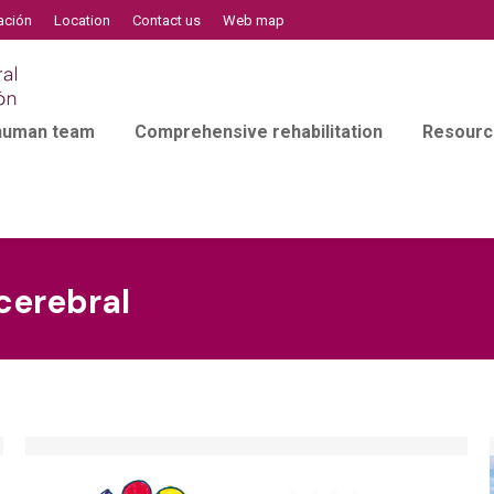
ación
Location
Contact us
Web map
 human team
Comprehensive rehabilitation
Resourc
cerebral