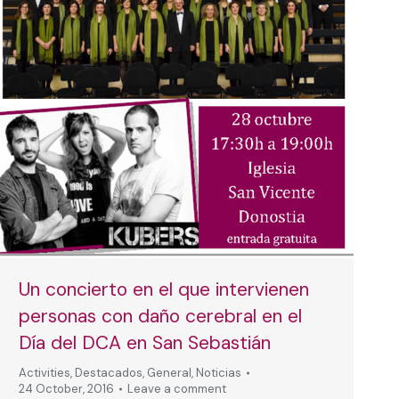
Un concierto en el que intervienen
personas con daño cerebral en el
Día del DCA en San Sebastián
Activities
,
Destacados
,
General
,
Noticias
24 October, 2016
Leave a comment