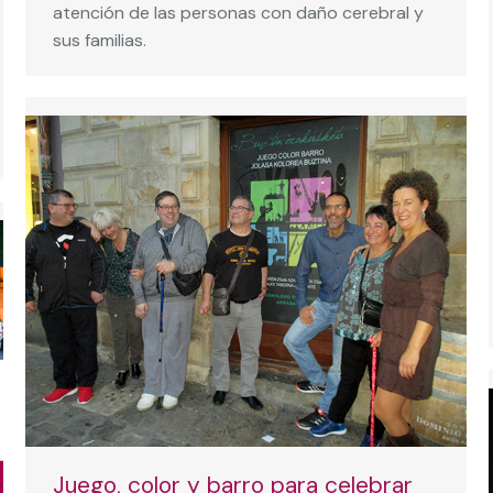
atención de las personas con daño cerebral y
sus familias.
Juego, color y barro para celebrar