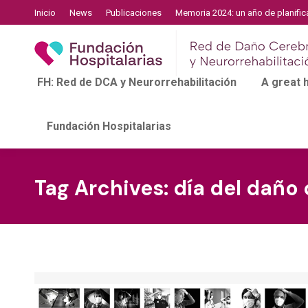
Inicio
News
Publicaciones
Memoria 2024: un año de planific
FH: Red de DCA y Neurorrehabilitación
A great
Fundación Hospitalarias
Tag Archives:
día del daño 