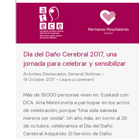
Día del Daño Cerebral 2017, una
jornada para celebrar y sensibilizar
Activities
,
Destacados
,
General
,
Noticias
19 October, 2017
Leave a comment
Más de 19.000 personas viven en Euskadi con
DCA. Aita Menni invita a participar en los actos
de celebración, porque “Una vida salvada
merece ser vivida”. Un año más, en torno al 26
de octubre, celebramos el Día del Daño
Cerebral Adquirido. El Servicio de Daño