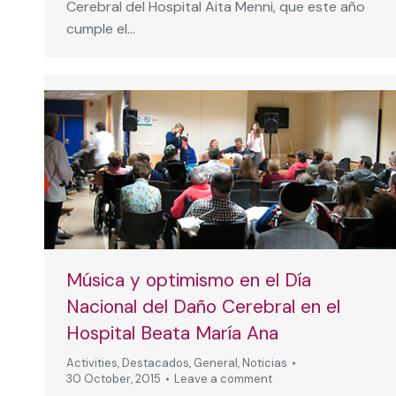
Cerebral del Hospital Aita Menni, que este año
cumple el…
Música y optimismo en el Día
Nacional del Daño Cerebral en el
Hospital Beata María Ana
Activities
,
Destacados
,
General
,
Noticias
30 October, 2015
Leave a comment