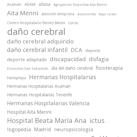
afasia
Acamán
ADAM
Agrupación Deportiva Aita Menni
Aita Menni
atención temprana
autonomía
bajo coste
Centro Hospitalario Benito Menni
curso
daño cerebral
daño cerebral adquirido
daño cerebral infantil
DCA
deporte
discapacidad
disfagia
deporte adaptado
fisioterapia
día del daño cerebral
Donostia-San Sebastián
Hermanas Hospitalarias
hemiplejia
Hermanas Hospitalarias Acamán
Hermanas Hospitalarias Tenerife
Hermanas Hospitalarias Valencia
Hospital Aita Menni
Hospital Beata María Ana
ictus
logopedia
Madrid
neuropsicología