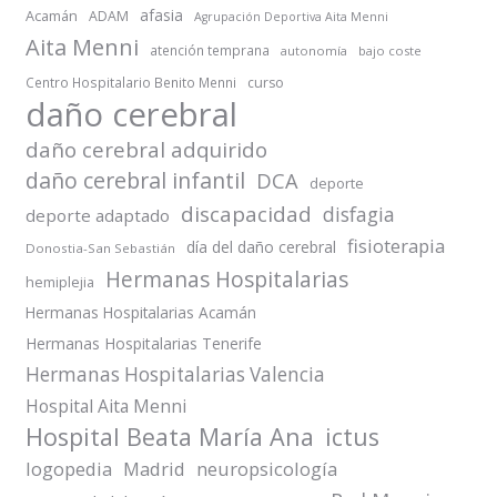
afasia
Acamán
ADAM
Agrupación Deportiva Aita Menni
Aita Menni
atención temprana
autonomía
bajo coste
Centro Hospitalario Benito Menni
curso
daño cerebral
daño cerebral adquirido
daño cerebral infantil
DCA
deporte
discapacidad
disfagia
deporte adaptado
fisioterapia
día del daño cerebral
Donostia-San Sebastián
Hermanas Hospitalarias
hemiplejia
Hermanas Hospitalarias Acamán
Hermanas Hospitalarias Tenerife
Hermanas Hospitalarias Valencia
Hospital Aita Menni
Hospital Beata María Ana
ictus
logopedia
Madrid
neuropsicología