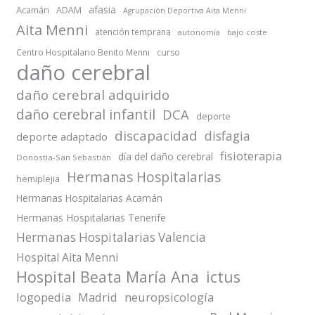
afasia
Acamán
ADAM
Agrupación Deportiva Aita Menni
Aita Menni
atención temprana
autonomía
bajo coste
Centro Hospitalario Benito Menni
curso
daño cerebral
daño cerebral adquirido
daño cerebral infantil
DCA
deporte
discapacidad
disfagia
deporte adaptado
fisioterapia
día del daño cerebral
Donostia-San Sebastián
Hermanas Hospitalarias
hemiplejia
Hermanas Hospitalarias Acamán
Hermanas Hospitalarias Tenerife
Hermanas Hospitalarias Valencia
Hospital Aita Menni
Hospital Beata María Ana
ictus
logopedia
Madrid
neuropsicología