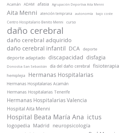
afasia
Acamán
ADAM
Agrupación Deportiva Aita Menni
Aita Menni
atención temprana
autonomía
bajo coste
Centro Hospitalario Benito Menni
curso
daño cerebral
daño cerebral adquirido
daño cerebral infantil
DCA
deporte
discapacidad
disfagia
deporte adaptado
fisioterapia
día del daño cerebral
Donostia-San Sebastián
Hermanas Hospitalarias
hemiplejia
Hermanas Hospitalarias Acamán
Hermanas Hospitalarias Tenerife
Hermanas Hospitalarias Valencia
Hospital Aita Menni
Hospital Beata María Ana
ictus
logopedia
Madrid
neuropsicología