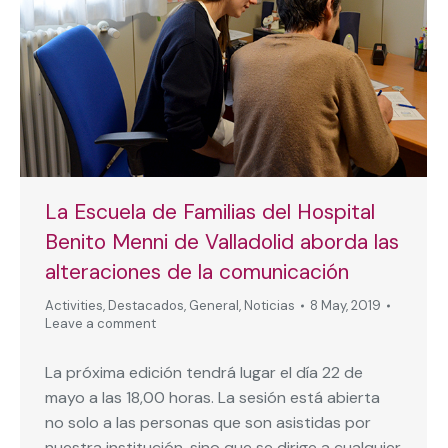
La Escuela de Familias del Hospital
Benito Menni de Valladolid aborda las
alteraciones de la comunicación
Activities
,
Destacados
,
General
,
Noticias
8 May, 2019
Leave a comment
La próxima edición tendrá lugar el día 22 de
mayo a las 18,00 horas. La sesión está abierta
no solo a las personas que son asistidas por
nuestra institución, sino que se dirige a cualquier