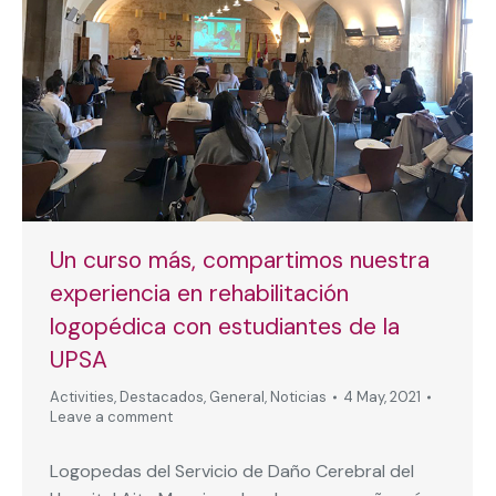
Un curso más, compartimos nuestra
experiencia en rehabilitación
logopédica con estudiantes de la
UPSA
Activities
,
Destacados
,
General
,
Noticias
4 May, 2021
Leave a comment
Logopedas del Servicio de Daño Cerebral del