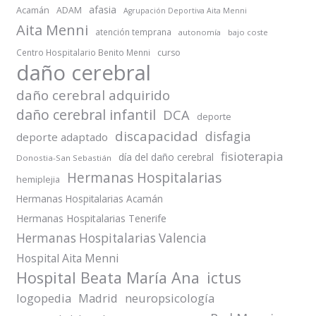
afasia
Acamán
ADAM
Agrupación Deportiva Aita Menni
Aita Menni
atención temprana
autonomía
bajo coste
Centro Hospitalario Benito Menni
curso
daño cerebral
daño cerebral adquirido
daño cerebral infantil
DCA
deporte
discapacidad
disfagia
deporte adaptado
fisioterapia
día del daño cerebral
Donostia-San Sebastián
Hermanas Hospitalarias
hemiplejia
Hermanas Hospitalarias Acamán
Hermanas Hospitalarias Tenerife
Hermanas Hospitalarias Valencia
Hospital Aita Menni
Hospital Beata María Ana
ictus
logopedia
Madrid
neuropsicología