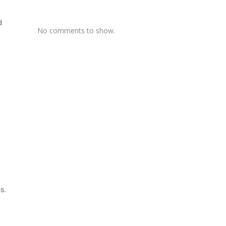
d
No comments to show.
a
s.