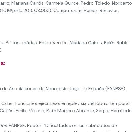
rro; Mariana Cairós; Carmela Quirce; Pedro Toledo; Norberto
.1016/j.chb.2015.08.052). Computers in Human Behavior,
ía Psicosomática. Emilio Verche; Mariana Cairós; Belén Rubio;
0
s:
n de Asociaciones de Neuropsicología de España (FANPSE).
 Póster: Funciones ejecutivas en epilepsia del lóbulo temporal:
a Cairós; Emilio Verche; Ruth Marrero Abrante; Sergio Hernánde
des
. FANPSE. Póster: “Dificultades en las habilidades de