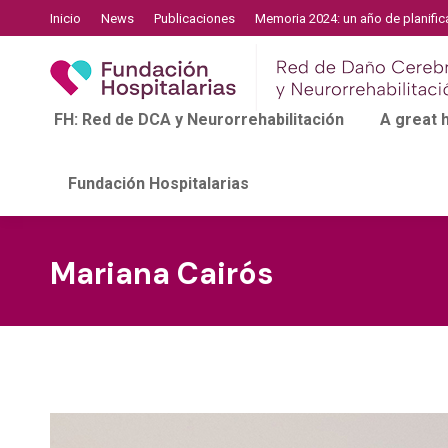
Inicio
News
Publicaciones
Memoria 2024: un año de planific
FH: Red de DCA y Neurorrehabilitación
A great
Fundación Hospitalarias
Mariana Cairós