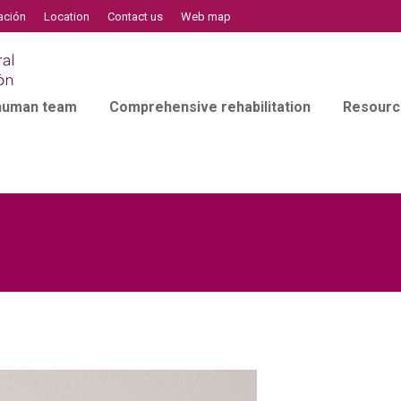
ación
Location
Contact us
Web map
 human team
Comprehensive rehabilitation
Resourc