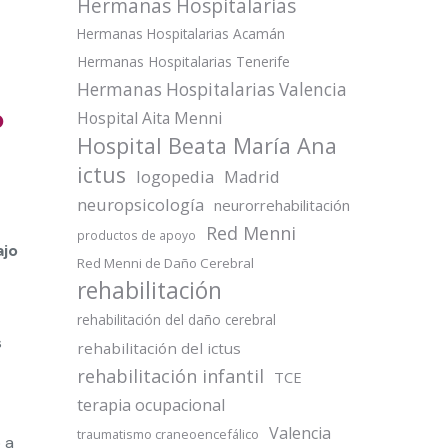
Hermanas Hospitalarias
Hermanas Hospitalarias Acamán
Hermanas Hospitalarias Tenerife
Hermanas Hospitalarias Valencia
o
Hospital Aita Menni
Hospital Beata María Ana
ictus
logopedia
Madrid
neuropsicología
neurorrehabilitación
Red Menni
productos de apoyo
ajo
Red Menni de Daño Cerebral
rehabilitación
rehabilitación del daño cerebral
s
rehabilitación del ictus
rehabilitación infantil
TCE
terapia ocupacional
Valencia
traumatismo craneoencefálico
 a