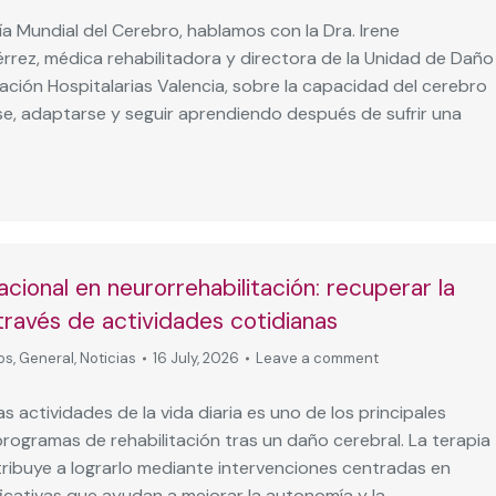
a Mundial del Cerebro, hablamos con la Dra. Irene
rrez, médica rehabilitadora y directora de la Unidad de Daño
ción Hospitalarias Valencia, sobre la capacidad del cerebro
se, adaptarse y seguir aprendiendo después de sufrir una
cional en neurorrehabilitación: recuperar la
través de actividades cotidianas
os
,
General
,
Noticias
16 July, 2026
Leave a comment
las actividades de la vida diaria es uno de los principales
programas de rehabilitación tras un daño cerebral. La terapia
ribuye a lograrlo mediante intervenciones centradas en
ficativas que ayudan a mejorar la autonomía y la