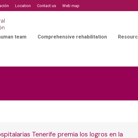
ación
Location
Contact us
Web map
 human team
Comprehensive rehabilitation
Resourc
pitalarias Tenerife premia los logros en la