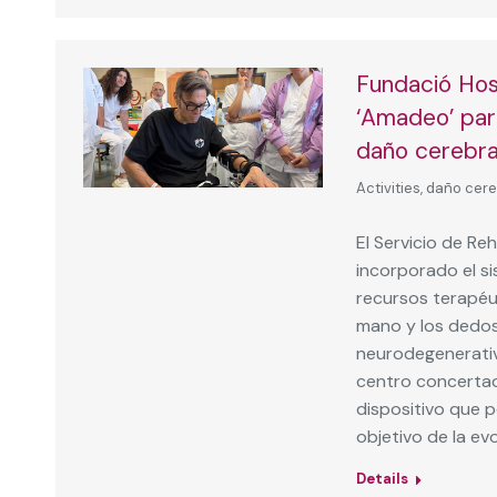
Fundació Hosp
‘Amadeo’ para
daño cerebra
Activities
,
daño cere
El Servicio de Reh
incorporado el s
recursos terapéu
mano y los dedos
neurodegenerativa
centro concertad
dispositivo que 
objetivo de la evo
Details