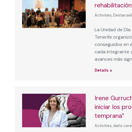
rehabilitació
Activities
,
Destacad
La Unidad de Día
Tenerife organizó
conseguidos en el
cada integrante 
avances más signi
Details
Irene Gurruc
iniciar los p
temprana”
Activities
,
daño cere