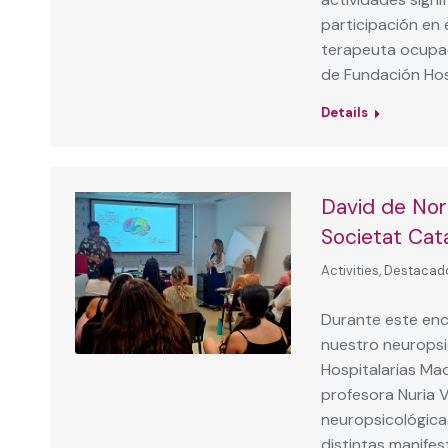
participación en 
terapeuta ocupac
de Fundación Hosp
Details
David de Nor
Societat Cat
Activities
,
Destacad
Durante este encu
nuestro neuropsi
Hospitalarias Mad
profesora Nuria 
neuropsicológica
distintas manifest