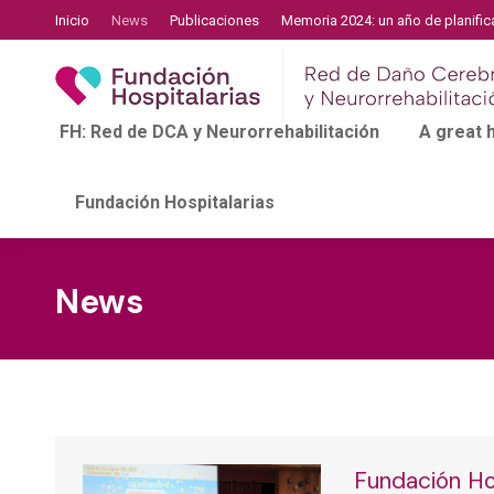
Inicio
News
Publicaciones
Memoria 2024: un año de planific
FH: Red de DCA y Neurorrehabilitación
A great
Fundación Hospitalarias
News
Fundación Hos