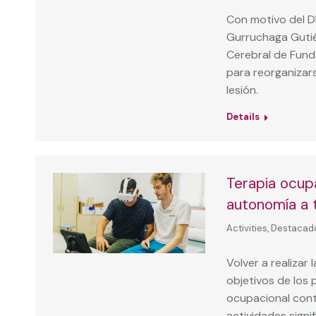
Con motivo del Dí
Gurruchaga Gutié
Cerebral de Funda
para reorganizar
lesión.
Details
Terapia ocupa
autonomía a 
Activities
,
Destacad
Volver a realizar 
objetivos de los 
ocupacional cont
actividades signi