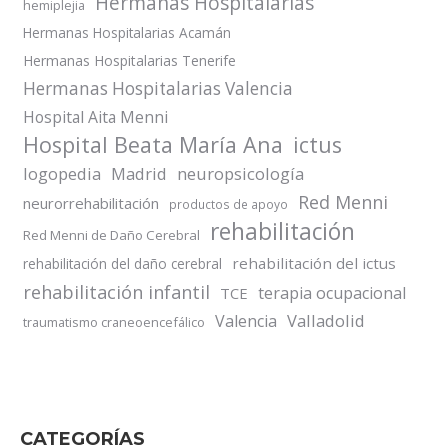
Hermanas Hospitalarias
hemiplejia
Hermanas Hospitalarias Acamán
Hermanas Hospitalarias Tenerife
Hermanas Hospitalarias Valencia
Hospital Aita Menni
Hospital Beata María Ana
ictus
logopedia
Madrid
neuropsicología
Red Menni
neurorrehabilitación
productos de apoyo
rehabilitación
Red Menni de Daño Cerebral
rehabilitación del ictus
rehabilitación del daño cerebral
rehabilitación infantil
terapia ocupacional
TCE
Valladolid
Valencia
traumatismo craneoencefálico
CATEGORÍAS