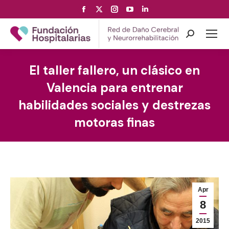
Facebook
X
Instagram
YouTube
Linkedin
page
page
page
page
page
opens
opens
opens
opens
opens
Search:
in
in
in
in
in
new
new
new
new
new
El taller fallero, un clásico en
window
window
window
window
window
Valencia para entrenar
habilidades sociales y destrezas
motoras finas
Apr
8
2015