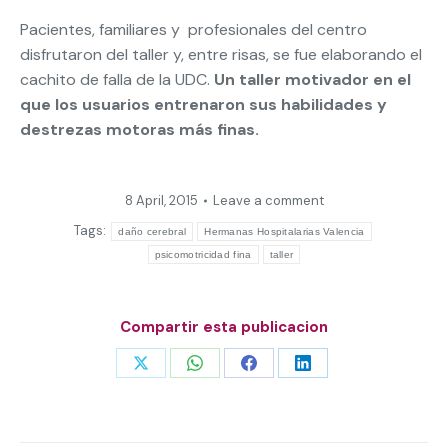
Pacientes, familiares y profesionales del centro
disfrutaron del taller y, entre risas, se fue elaborando el
cachito de falla de la UDC.
Un taller motivador en el
que los usuarios entrenaron sus habilidades y
destrezas motoras más finas.
8 April, 2015
Leave a comment
Tags:
daño cerebral
Hermanas Hospitalarias Valencia
psicomotricidad fina
taller
Compartir esta publicacion
Share
Share
Share
Share
on
on
on
on
X
WhatsApp
Facebook
LinkedIn