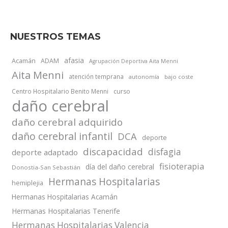
NUESTROS TEMAS
afasia
Acamán
ADAM
Agrupación Deportiva Aita Menni
Aita Menni
atención temprana
autonomía
bajo coste
Centro Hospitalario Benito Menni
curso
daño cerebral
daño cerebral adquirido
daño cerebral infantil
DCA
deporte
discapacidad
disfagia
deporte adaptado
fisioterapia
día del daño cerebral
Donostia-San Sebastián
Hermanas Hospitalarias
hemiplejia
Hermanas Hospitalarias Acamán
Hermanas Hospitalarias Tenerife
Hermanas Hospitalarias Valencia