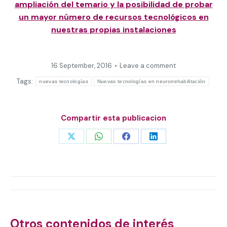
ampliación del temario y la posibilidad de probar
un mayor número de recursos tecnológicos en
nuestras propias instalaciones
16 September, 2016
Leave a comment
Tags:
nuevas tecnologías
Nuevas tecnologías en neurorrehabilitación
Compartir esta publicacion
Share
Share
Share
Share
on
on
on
on
X
WhatsApp
Facebook
LinkedIn
Post
navigation
Otros contenidos de interés