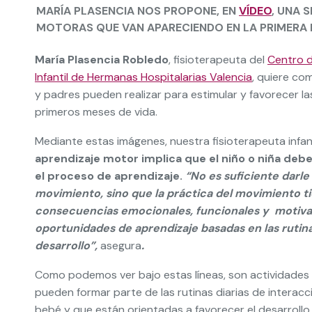
MARÍA PLASENCIA NOS PROPONE, EN
VÍDEO
, UNA 
MOTORAS QUE VAN APARECIENDO EN LA PRIMERA I
María Plasencia Robledo
, fisioterapeuta del
Centro 
Infantil de Hermanas Hospitalarias Valencia
, quiere co
y padres pueden realizar para estimular y favorecer 
primeros meses de vida.
Mediante estas imágenes, nuestra fisioterapeuta infa
aprendizaje motor implica que el niño o niña deb
el proceso de aprendizaje.
“No es suficiente darl
movimiento, sino que la práctica del movimiento t
consecuencias emocionales, funcionales y motivan
oportunidades de aprendizaje basadas en las rutinas
desarrollo”,
asegura
.
Como podemos ver bajo estas líneas, son actividades
pueden formar parte de las rutinas diarias de interac
bebé y que están orientadas a favorecer el desarroll