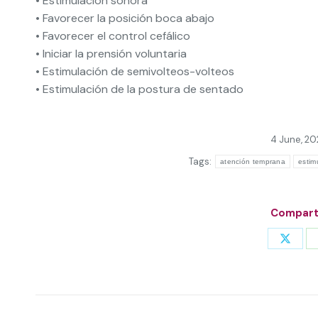
• Estimulación sonora
• Favorecer la posición boca abajo
• Favorecer el control cefálico
• Iniciar la prensión voluntaria
• Estimulación de semivolteos-volteos
• Estimulación de la postura de sentado
4 June, 2
Tags:
atención temprana
estim
Comparti
Share
on
X
Post