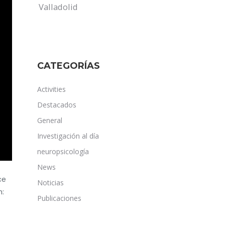
Valladolid
CATEGORÍAS
Activities
Destacados
General
Investigación al día
neuropsicología
News
ce
Noticias
n:
Publicaciones