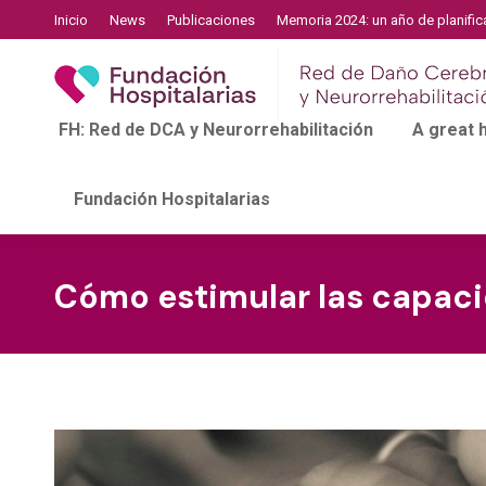
Inicio
News
Publicaciones
Memoria 2024: un año de planific
FH: Red de DCA y Neurorrehabilitación
A great
Fundación Hospitalarias
Cómo estimular las capaci