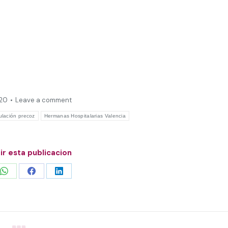
020
Leave a comment
ulación precoz
Hermanas Hospitalarias Valencia
r esta publicacion
Share
Share
Share
on
on
on
WhatsApp
Facebook
LinkedIn