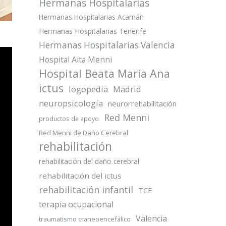
Hermanas Hospitalarias
Hermanas Hospitalarias Acamán
Hermanas Hospitalarias Tenerife
Hermanas Hospitalarias Valencia
Hospital Aita Menni
Hospital Beata María Ana
ictus
logopedia
Madrid
neuropsicología
neurorrehabilitación
Red Menni
productos de apoyo
Red Menni de Daño Cerebral
rehabilitación
rehabilitación del daño cerebral
rehabilitación del ictus
rehabilitación infantil
TCE
terapia ocupacional
Valencia
traumatismo craneoencefálico