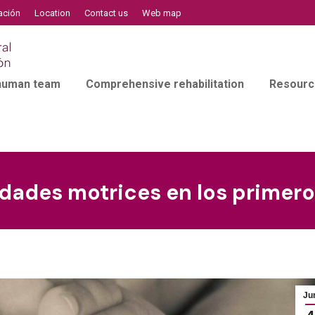
ación
Location
Contact us
Web map
 human team
Comprehensive rehabilitation
Resourc
dades motrices en los primero
Ju