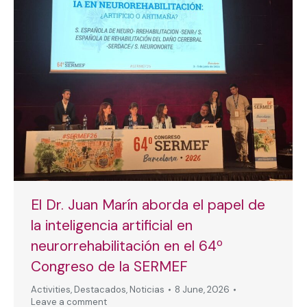
El Dr. Juan Marín aborda el papel de
la inteligencia artificial en
neurorrehabilitación en el 64º
Congreso de la SERMEF
Activities
,
Destacados
,
Noticias
8 June, 2026
Leave a comment