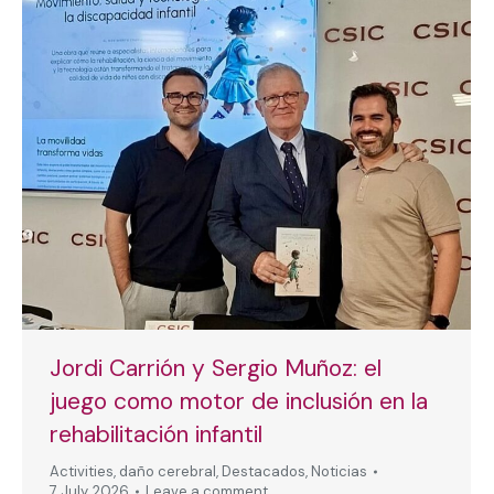
Jordi Carrión y Sergio Muñoz: el
juego como motor de inclusión en la
rehabilitación infantil
Activities
,
daño cerebral
,
Destacados
,
Noticias
7 July, 2026
Leave a comment