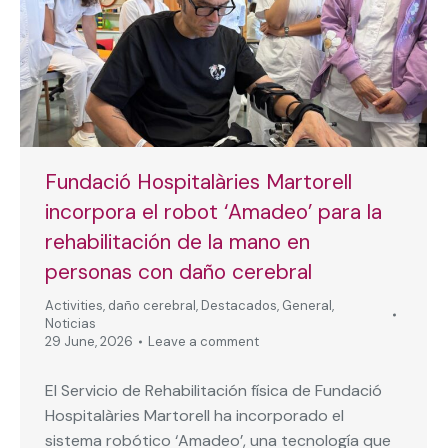
Fundació Hospitalàries Martorell
incorpora el robot ‘Amadeo’ para la
rehabilitación de la mano en
personas con daño cerebral
Activities
,
daño cerebral
,
Destacados
,
General
,
Noticias
29 June, 2026
Leave a comment
El Servicio de Rehabilitación física de Fundació
Hospitalàries Martorell ha incorporado el
sistema robótico ‘Amadeo’, una tecnología que