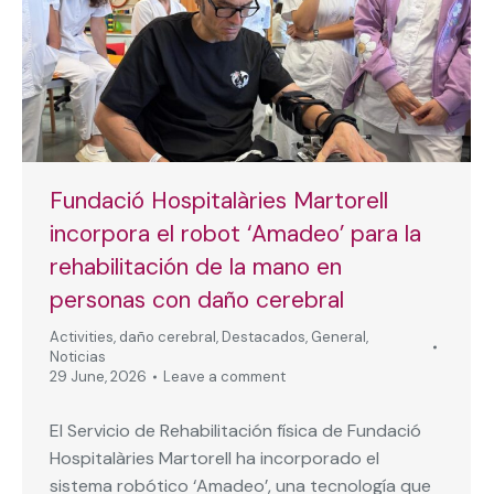
Fundació Hospitalàries Martorell
incorpora el robot ‘Amadeo’ para la
rehabilitación de la mano en
personas con daño cerebral
Activities
,
daño cerebral
,
Destacados
,
General
,
Noticias
29 June, 2026
Leave a comment
El Servicio de Rehabilitación física de Fundació
Hospitalàries Martorell ha incorporado el
sistema robótico ‘Amadeo’, una tecnología que