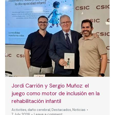
Jordi Carrión y Sergio Muñoz: el
juego como motor de inclusión en la
rehabilitación infantil
Activities
,
daño cerebral
,
Destacados
,
Noticias
7 July, 2026
Leave a comment