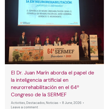
El Dr. Juan Marín aborda el papel de
la inteligencia artificial en
neurorrehabilitación en el 64º
Congreso de la SERMEF
Activities
,
Destacados
,
Noticias
8 June, 2026
Leave a comment