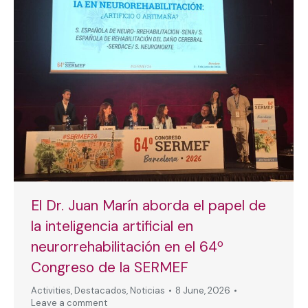
El Dr. Juan Marín aborda el papel de
la inteligencia artificial en
neurorrehabilitación en el 64º
Congreso de la SERMEF
Activities
,
Destacados
,
Noticias
8 June, 2026
Leave a comment