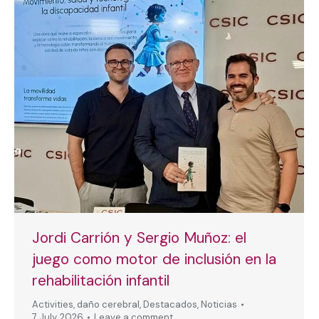
Jordi Carrión y Sergio Muñoz: el
juego como motor de inclusión en la
rehabilitación infantil
Activities
,
daño cerebral
,
Destacados
,
Noticias
7 July, 2026
Leave a comment