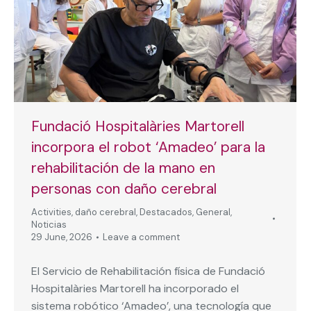
Fundació Hospitalàries Martorell
incorpora el robot ‘Amadeo’ para la
rehabilitación de la mano en
personas con daño cerebral
Activities
,
daño cerebral
,
Destacados
,
General
,
Noticias
29 June, 2026
Leave a comment
El Servicio de Rehabilitación física de Fundació
Hospitalàries Martorell ha incorporado el
sistema robótico ‘Amadeo’, una tecnología que