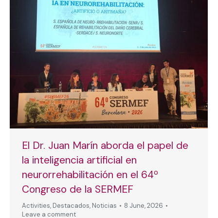
El Dr. Juan Marín aborda el papel de
la inteligencia artificial en
neurorrehabilitación en el 64º
Congreso de la SERMEF
Activities
,
Destacados
,
Noticias
8 June, 2026
Leave a comment