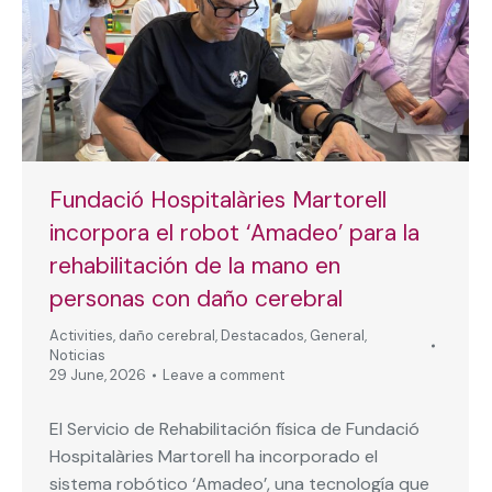
Fundació Hospitalàries Martorell
incorpora el robot ‘Amadeo’ para la
rehabilitación de la mano en
personas con daño cerebral
Activities
,
daño cerebral
,
Destacados
,
General
,
Noticias
29 June, 2026
Leave a comment
El Servicio de Rehabilitación física de Fundació
Hospitalàries Martorell ha incorporado el
sistema robótico ‘Amadeo’, una tecnología que