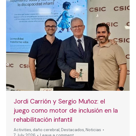
Jordi Carrión y Sergio Muñoz: el
juego como motor de inclusión en la
rehabilitación infantil
Activities
,
daño cerebral
,
Destacados
,
Noticias
7 July, 2026
Leave a comment