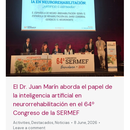
El Dr. Juan Marín aborda el papel de
la inteligencia artificial en
neurorrehabilitación en el 64º
Congreso de la SERMEF
Activities
,
Destacados
,
Noticias
8 June, 2026
Leave a comment