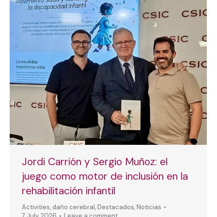
Jordi Carrión y Sergio Muñoz: el
juego como motor de inclusión en la
rehabilitación infantil
Activities
,
daño cerebral
,
Destacados
,
Noticias
7 July, 2026
Leave a comment