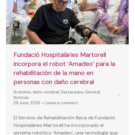
Fundació Hospitalàries Martorell
incorpora el robot ‘Amadeo’ para la
rehabilitación de la mano en
personas con daño cerebral
Activities
,
daño cerebral
,
Destacados
,
General
,
Noticias
29 June, 2026
Leave a comment
El Servicio de Rehabilitación física de Fundació
Hospitalàries Martorell ha incorporado el
sistema robótico ‘Amadeo’, una tecnología que