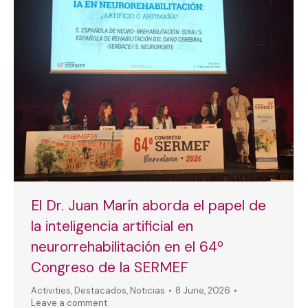
El Dr. Juan Marín aborda el papel de
la inteligencia artificial en
neurorrehabilitación en el 64º
Congreso de la SERMEF
Activities
,
Destacados
,
Noticias
8 June, 2026
Leave a comment