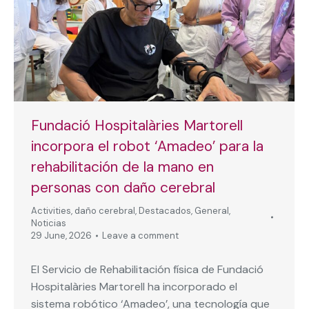
Fundació Hospitalàries Martorell
incorpora el robot ‘Amadeo’ para la
rehabilitación de la mano en
personas con daño cerebral
Activities
,
daño cerebral
,
Destacados
,
General
,
Noticias
29 June, 2026
Leave a comment
El Servicio de Rehabilitación física de Fundació
Hospitalàries Martorell ha incorporado el
sistema robótico ‘Amadeo’, una tecnología que