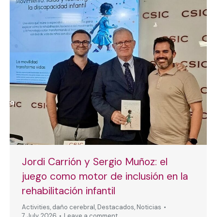
Jordi Carrión y Sergio Muñoz: el
juego como motor de inclusión en la
rehabilitación infantil
Activities
,
daño cerebral
,
Destacados
,
Noticias
7 July, 2026
Leave a comment