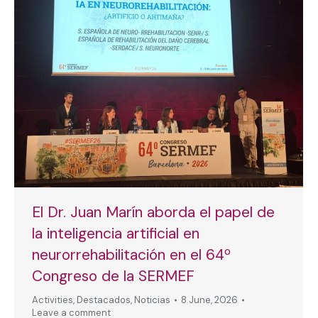
El Dr. Juan Marín aborda el papel de
la inteligencia artificial en
neurorrehabilitación en el 64º
Congreso de la SERMEF
Activities
,
Destacados
,
Noticias
8 June, 2026
Leave a comment