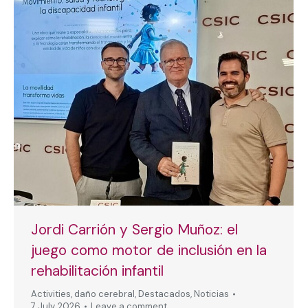
Jordi Carrión y Sergio Muñoz: el
juego como motor de inclusión en la
rehabilitación infantil
Activities
,
daño cerebral
,
Destacados
,
Noticias
7 July, 2026
Leave a comment