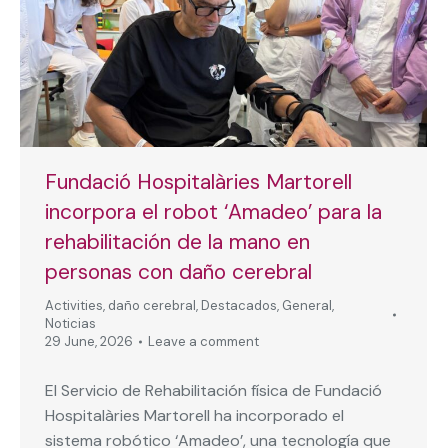
Fundació Hospitalàries Martorell
incorpora el robot ‘Amadeo’ para la
rehabilitación de la mano en
personas con daño cerebral
Activities
,
daño cerebral
,
Destacados
,
General
,
Noticias
29 June, 2026
Leave a comment
El Servicio de Rehabilitación física de Fundació
Hospitalàries Martorell ha incorporado el
sistema robótico ‘Amadeo’, una tecnología que