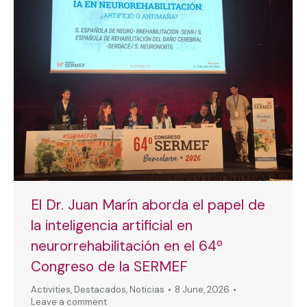
El Dr. Juan Marín aborda el papel de
la inteligencia artificial en
neurorrehabilitación en el 64º
Congreso de la SERMEF
Activities
,
Destacados
,
Noticias
8 June, 2026
Leave a comment