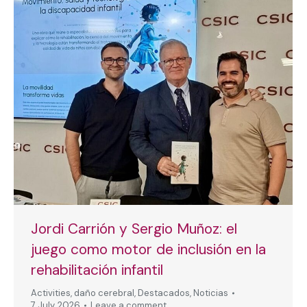
Jordi Carrión y Sergio Muñoz: el
juego como motor de inclusión en la
rehabilitación infantil
Activities
,
daño cerebral
,
Destacados
,
Noticias
7 July, 2026
Leave a comment