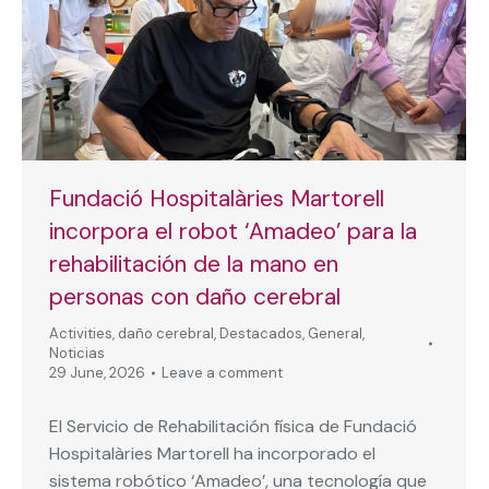
Fundació Hospitalàries Martorell
incorpora el robot ‘Amadeo’ para la
rehabilitación de la mano en
personas con daño cerebral
Activities
,
daño cerebral
,
Destacados
,
General
,
Noticias
29 June, 2026
Leave a comment
El Servicio de Rehabilitación física de Fundació
Hospitalàries Martorell ha incorporado el
sistema robótico ‘Amadeo’, una tecnología que