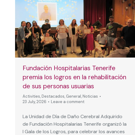
Fundación Hospitalarias Tenerife
premia los logros en la rehabilitación
de sus personas usuarias
Activities
,
Destacados
,
General
,
Noticias
23 July, 2026
Leave a comment
La Unidad de Día de Daño Cerebral Adquirido
de Fundación Hospitalarias Tenerife organizó la
I Gala de los Logros, para celebrar los avances