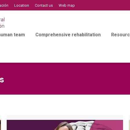
ación
Location
Contact us
Web map
 human team
Comprehensive rehabilitation
Resourc
s