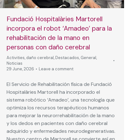
Fundació Hospitalàries Martorell
incorpora el robot ‘Amadeo’ para la
rehabilitación de la mano en
personas con daño cerebral
Activities
,
daño cerebral
,
Destacados
,
General
,
Noticias
29 June, 2026
Leave a comment
El Servicio de Rehabilitación física de Fundació
Hospitalàries Martorell ha incorporado el
sistema robótico ‘Amadeo’, una tecnología que
optimiza los recursos terapéuticos humanos
para mejorar la neurorrehabilitación de la mano
y los dedos en pacientes con daño cerebral
adquirido y enfermedades neurodegenerativas.
Nuestro centro de Martorell se convierte así en