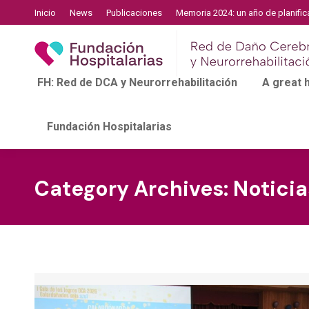
Inicio
News
Publicaciones
Memoria 2024: un año de planific
FH: Red de DCA y Neurorrehabilitación
A great
Fundación Hospitalarias
Category Archives:
Noticia