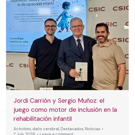
Jordi Carrión y Sergio Muñoz: el
juego como motor de inclusión en la
rehabilitación infantil
Activities
,
daño cerebral
,
Destacados
,
Noticias
7 July, 2026
Leave a comment