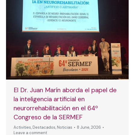
El Dr. Juan Marín aborda el papel de
la inteligencia artificial en
neurorrehabilitación en el 64º
Congreso de la SERMEF
Activities
,
Destacados
,
Noticias
8 June, 2026
Leave a comment