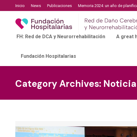
Inicio
News
Publicaciones
Memoria 2024: un año de planific
FH: Red de DCA y Neurorrehabilitación
A great
Fundación Hospitalarias
Category Archives:
Noticia