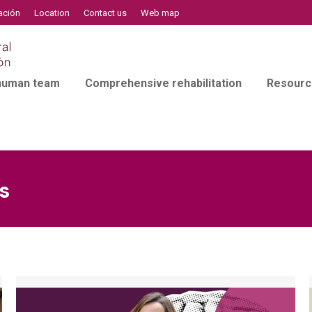
ación
Location
Contact us
Web map
 human team
Comprehensive rehabilitation
Resourc
s