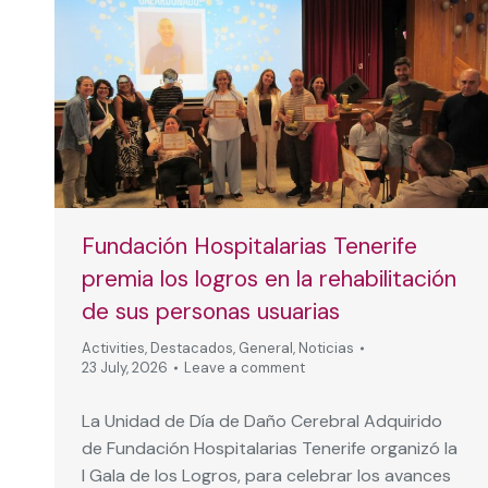
Fundación Hospitalarias Tenerife
premia los logros en la rehabilitación
de sus personas usuarias
Activities
,
Destacados
,
General
,
Noticias
23 July, 2026
Leave a comment
La Unidad de Día de Daño Cerebral Adquirido
de Fundación Hospitalarias Tenerife organizó la
I Gala de los Logros, para celebrar los avances