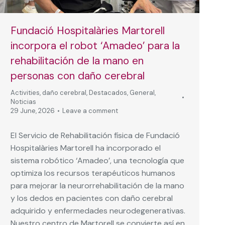
Fundació Hospitalàries Martorell
incorpora el robot ‘Amadeo’ para la
rehabilitación de la mano en
personas con daño cerebral
Activities
,
daño cerebral
,
Destacados
,
General
,
Noticias
29 June, 2026
Leave a comment
El Servicio de Rehabilitación física de Fundació
Hospitalàries Martorell ha incorporado el
sistema robótico ‘Amadeo’, una tecnología que
optimiza los recursos terapéuticos humanos
para mejorar la neurorrehabilitación de la mano
y los dedos en pacientes con daño cerebral
adquirido y enfermedades neurodegenerativas.
Nuestro centro de Martorell se convierte así en