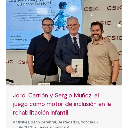
Jordi Carrión y Sergio Muñoz: el
juego como motor de inclusión en la
rehabilitación infantil
Activities
,
daño cerebral
,
Destacados
,
Noticias
7 July, 2026
Leave a comment