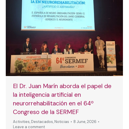
El Dr. Juan Marín aborda el papel de
la inteligencia artificial en
neurorrehabilitación en el 64º
Congreso de la SERMEF
Activities
,
Destacados
,
Noticias
8 June, 2026
Leave a comment