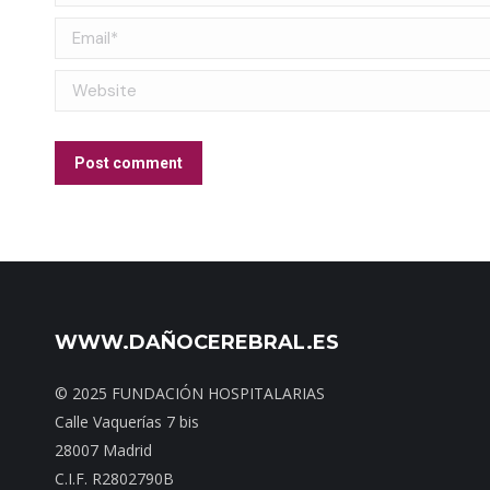
Email *
Website
Post comment
WWW.DAÑOCEREBRAL.ES
© 2025 FUNDACIÓN HOSPITALARIAS
Calle Vaquerías 7 bis
28007 Madrid
C.I.F. R2802790B