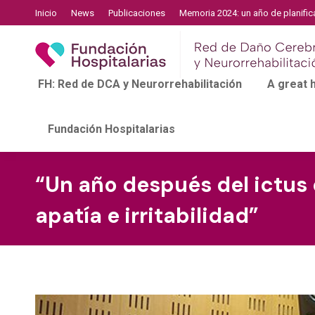
Inicio
News
Publicaciones
Memoria 2024: un año de planific
FH: Red de DCA y Neurorrehabilitación
A great
Fundación Hospitalarias
“Un año después del ictus 
apatía e irritabilidad”