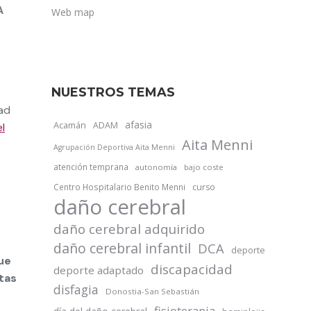
A
Web map
NUESTROS TEMAS
ad
afasia
Acamán
ADAM
l
Aita Menni
Agrupación Deportiva Aita Menni
atención temprana
autonomía
bajo coste
Centro Hospitalario Benito Menni
curso
daño cerebral
daño cerebral adquirido
daño cerebral infantil
DCA
deporte
ue
discapacidad
deporte adaptado
stas
disfagia
Donostia-San Sebastián
fisioterapia