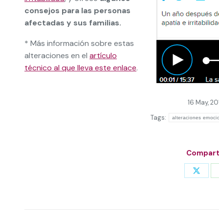
consejos para las personas
afectadas y sus familias.
* Más información sobre estas
alteraciones en el
artículo
técnico al que lleva este enlace
.
16 May, 20
Tags:
alteraciones emoci
Comparti
Share
on
X