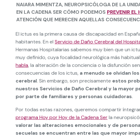
NAIARA MIMENTZA, NEUROPSICÓLOGA DE LA UNIDA
EN LA CADENA SER CÓMO PODEMOS
PREVENIR EL 
ATENCIÓN QUE MERECEN AQUELLAS CONSECUENCIA
El ictus es la primera causa de discapacidad en Esp
habitantes. En el
Servicio de Daño Cerebral del Hospita
Hermanas Hospitalarias sabemos muy bien que un ictu
muy definido, cuya focalidad neurológica más habitual
habla
, la alteración de la conciencia o la disfunción 
consecuencias de los ictus,
a menudo se olvidan los
cerebral
. Sin embargo, son precisamente
estos prob
nuestros Servicios de Daño Cerebral y la mayor
por parte de familiares y personas cuidadoras
.
Por todas estas razones, queremos compartir íntegra
programa Hoy por Hoy de la Cadena Ser
la neuropsicó
valorar las alteraciones emocionales y de persona
secuelas se encuentran entre las que mayor impac