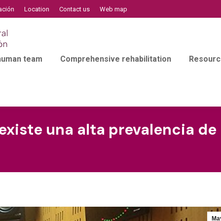
ación
Location
Contact us
Web map
 human team
Comprehensive rehabilitation
Resourc
existe una alta prevalencia de
Ma