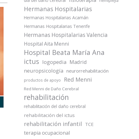
día del daño cerebral
hemiplejia
Hermanas Hospitalarias
Hermanas Hospitalarias Acamán
Hermanas Hospitalarias Tenerife
Hermanas Hospitalarias Valencia
Hospital Aita Menni
Hospital Beata María Ana
ictus
logopedia
Madrid
neuropsicología
neurorrehabilitación
Red Menni
productos de apoyo
Red Menni de Daño Cerebral
rehabilitación
rehabilitación del daño cerebral
rehabilitación del ictus
rehabilitación infantil
TCE
terapia ocupacional