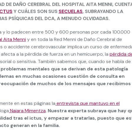
D DE DAÑO CEREBRAL DEL HOSPITAL AITA MENNI, CUENT
ICTUS
Y CUÁLES SON SUS
SECUELAS
, SUBRAYANDO LA
S PSÍQUICAS DEL DCA, A MENUDO OLVIDADAS.
aña y lo padecen entre 500 y 600 personas por cada 100.000
l Aita Menni
y en toda la Red Menni de Daño Cerebral de
s o accidente cerebrovascular implica un curso de enfermed
 afecta a la pérdida de fuerza en un hemicuerpo, la
pérdida de
sensorial o sensitiva. También sabemos que, cuando se habla de
 problemas mentales que se derivan de esta patología
lemas en muchas ocasiones cuestión de consulta en
 preocupación de muchos de los mensajes que recibimos
mente en estas páginas la
entrevista que mantuvo en el
loga
Naiara Mimentza
.
Nuestra experta subraya que hay q
lidad tras el ictus, y empezar a tratarlas, puesto que e
to generan en la familia.