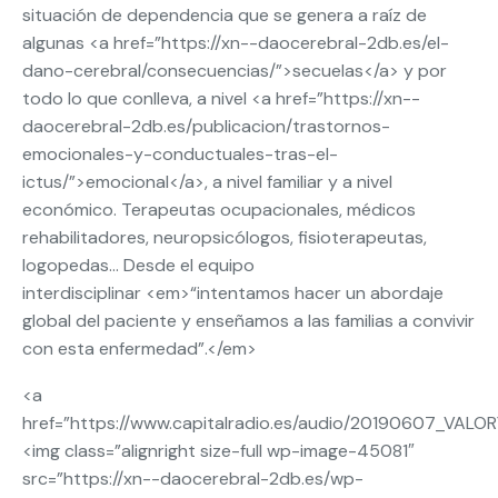
situación de dependencia que se genera a raíz de
algunas <a href=”https://xn--daocerebral-2db.es/el-
dano-cerebral/consecuencias/”>secuelas</a> y por
todo lo que conlleva, a nivel <a href=”https://xn--
daocerebral-2db.es/publicacion/trastornos-
emocionales-y-conductuales-tras-el-
ictus/”>emocional</a>, a nivel familiar y a nivel
económico. Terapeutas ocupacionales, médicos
rehabilitadores, neuropsicólogos, fisioterapeutas,
logopedas… Desde el equipo
interdisciplinar <em>“intentamos hacer un abordaje
global del paciente y enseñamos a las familias a convivir
con esta enfermedad”.</em>
<a
href=”https://www.capitalradio.es/audio/20190607_VAL
<img class=”alignright size-full wp-image-45081″
src=”https://xn--daocerebral-2db.es/wp-