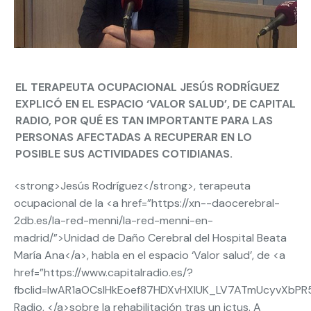
EL TERAPEUTA OCUPACIONAL JESÚS RODRÍGUEZ
EXPLICÓ EN EL ESPACIO ‘VALOR SALUD’, DE CAPITAL
RADIO, POR QUÉ ES TAN IMPORTANTE PARA LAS
PERSONAS AFECTADAS A RECUPERAR EN LO
POSIBLE SUS ACTIVIDADES COTIDIANAS.
<strong>Jesús Rodríguez</strong>, terapeuta
ocupacional de la <a href=”https://xn--daocerebral-
2db.es/la-red-menni/la-red-menni-en-
madrid/”>Unidad de Daño Cerebral del Hospital Beata
María Ana</a>, habla en el espacio ‘Valor salud’, de <a
href=”https://www.capitalradio.es/?
fbclid=IwAR1aOCslHkEoef87HDXvHXlUK_LV7ATmUcyvXbPR5
Radio, </a>sobre la rehabilitación tras un ictus. A