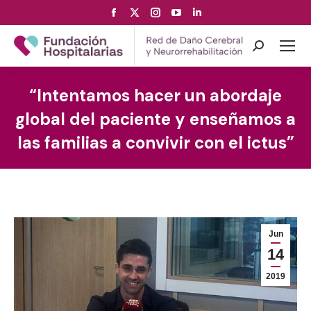
Facebook
X
Instagram
YouTube
Linkedin
page
page
page
page
page
opens
opens
opens
opens
opens
Search:
in
in
in
in
in
new
new
new
new
new
“Intentamos hacer un abordaje
window
window
window
window
window
global del paciente y enseñamos a
las familias a convivir con el ictus”
Jun
14
2019