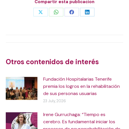
Compartir esta publicacion
Share
Share
Share
Share
on
on
on
on
X
WhatsApp
Facebook
LinkedIn
Post
navigation
Otros contenidos de interés
Fundación Hospitalarias Tenerife
premia los logros en la rehabilitación
de sus personas usuarias
23 July, 2026
Irene Gurruchaga: “Tiempo es
cerebro. Es fundamental iniciar los
procesos de neurorrehabilitación de