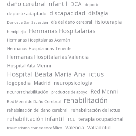
daño cerebral infantil
DCA
deporte
discapacidad
disfagia
deporte adaptado
fisioterapia
día del daño cerebral
Donostia-San Sebastián
Hermanas Hospitalarias
hemiplejia
Hermanas Hospitalarias Acamán
Hermanas Hospitalarias Tenerife
Hermanas Hospitalarias Valencia
Hospital Aita Menni
Hospital Beata María Ana
ictus
logopedia
Madrid
neuropsicología
Red Menni
neurorrehabilitación
productos de apoyo
rehabilitación
Red Menni de Daño Cerebral
rehabilitación del ictus
rehabilitación del daño cerebral
rehabilitación infantil
terapia ocupacional
TCE
Valladolid
Valencia
traumatismo craneoencefálico