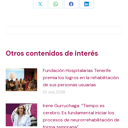
Share
Share
Share
Share
on
on
on
on
X
WhatsApp
Facebook
LinkedIn
Post
navigation
Otros contenidos de interés
Fundación Hospitalarias Tenerife
premia los logros en la rehabilitación
de sus personas usuarias
23 July, 2026
Irene Gurruchaga: “Tiempo es
cerebro. Es fundamental iniciar los
procesos de neurorrehabilitación de
forma temprana”