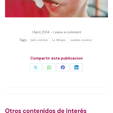
1 April, 2014
Leave a comment
Tags:
daño cerebral
Le Métayer
parálisis cerebral
Compartir esta publicacion
Share
Share
Share
Share
on
on
on
on
X
WhatsApp
Facebook
LinkedIn
Post
navigation
Otros contenidos de interés