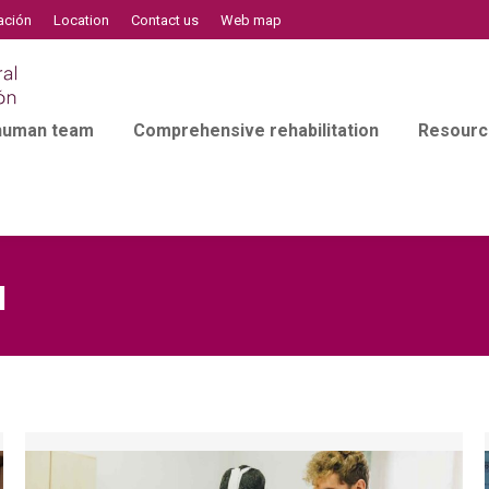
ación
Location
Contact us
Web map
 human team
Comprehensive rehabilitation
Resourc
l