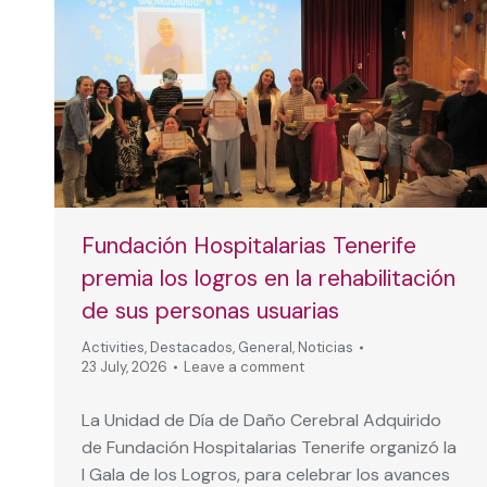
Fundación Hospitalarias Tenerife
premia los logros en la rehabilitación
de sus personas usuarias
Activities
,
Destacados
,
General
,
Noticias
23 July, 2026
Leave a comment
La Unidad de Día de Daño Cerebral Adquirido
de Fundación Hospitalarias Tenerife organizó la
I Gala de los Logros, para celebrar los avances