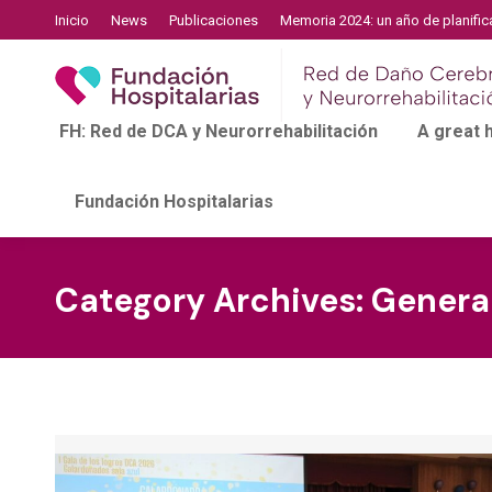
Inicio
News
Publicaciones
Memoria 2024: un año de planific
FH: Red de DCA y Neurorrehabilitación
A great
Fundación Hospitalarias
Category Archives:
Genera