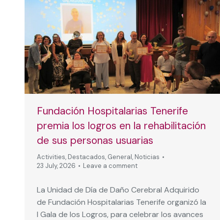
Fundación Hospitalarias Tenerife
premia los logros en la rehabilitación
de sus personas usuarias
Activities
,
Destacados
,
General
,
Noticias
23 July, 2026
Leave a comment
La Unidad de Día de Daño Cerebral Adquirido
de Fundación Hospitalarias Tenerife organizó la
I Gala de los Logros, para celebrar los avances