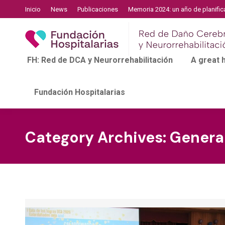
Inicio
News
Publicaciones
Memoria 2024: un año de planific
FH: Red de DCA y Neurorrehabilitación
A great
Fundación Hospitalarias
Category Archives:
Genera