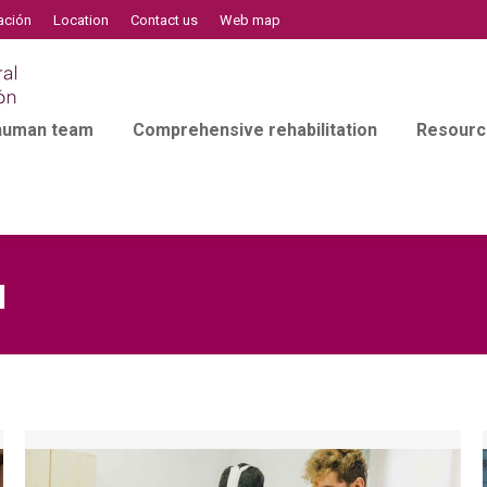
ación
Location
Contact us
Web map
 human team
Comprehensive rehabilitation
Resourc
l