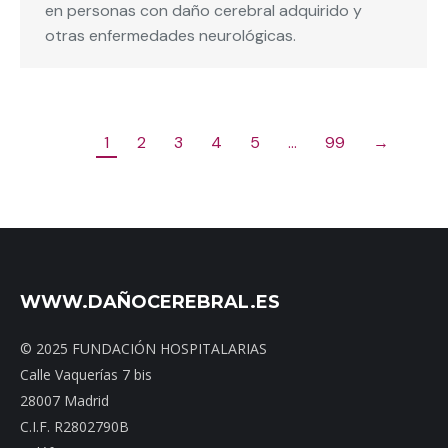
en personas con daño cerebral adquirido y
otras enfermedades neurológicas.
1
2
3
4
5
…
99
→
WWW.DAÑOCEREBRAL.ES
© 2025 FUNDACIÓN HOSPITALARIAS
Calle Vaquerías 7 bis
28007 Madrid
C.I.F. R2802790B