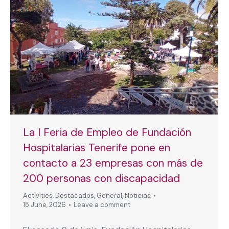
La I Feria de Empleo de Fundación
Hospitalarias Tenerife pone en
contacto a 23 empresas con más de
200 personas con discapacidad
Activities
,
Destacados
,
General
,
Noticias
15 June, 2026
Leave a comment