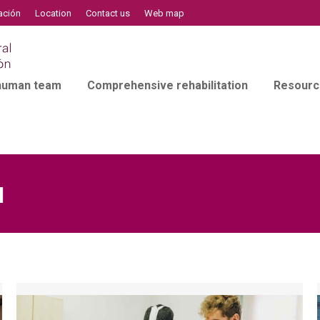
ación
Location
Contact us
Web map
 human team
Comprehensive rehabilitation
Resourc
l