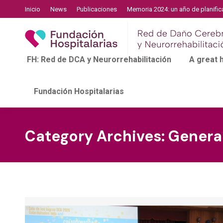
Inicio
News
Publicaciones
Memoria 2024: un año de planific
FH: Red de DCA y Neurorrehabilitación
A great
Fundación Hospitalarias
Category Archives:
Genera