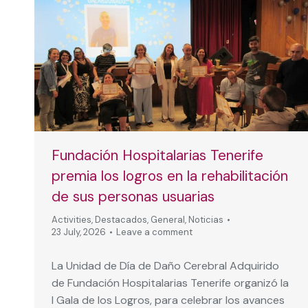
Fundación Hospitalarias Tenerife
premia los logros en la rehabilitación
de sus personas usuarias
Activities
,
Destacados
,
General
,
Noticias
23 July, 2026
Leave a comment
La Unidad de Día de Daño Cerebral Adquirido
de Fundación Hospitalarias Tenerife organizó la
I Gala de los Logros, para celebrar los avances