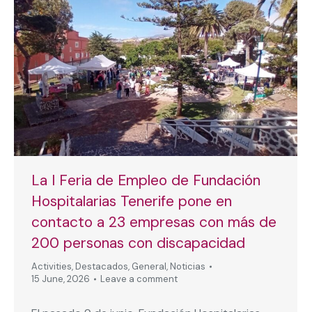
La I Feria de Empleo de Fundación
Hospitalarias Tenerife pone en
contacto a 23 empresas con más de
200 personas con discapacidad
Activities
,
Destacados
,
General
,
Noticias
15 June, 2026
Leave a comment