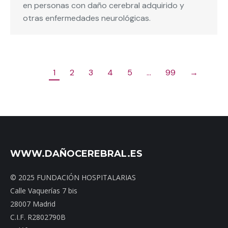
en personas con daño cerebral adquirido y
otras enfermedades neurológicas.
1
2
3
4
5
…
99
→
WWW.DAÑOCEREBRAL.ES
© 2025 FUNDACIÓN HOSPITALARIAS
Calle Vaquerías 7 bis
28007 Madrid
C.I.F. R2802790B