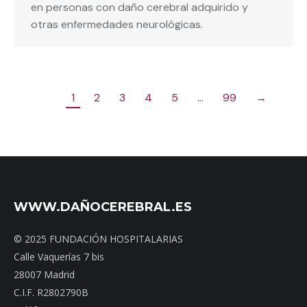
en personas con daño cerebral adquirido y
otras enfermedades neurológicas.
1
2
3
4
5
…
99
→
WWW.DAÑOCEREBRAL.ES
© 2025 FUNDACIÓN HOSPITALARIAS
Calle Vaquerías 7 bis
28007 Madrid
C.I.F. R2802790B