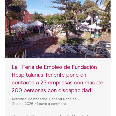
La I Feria de Empleo de Fundación
Hospitalarias Tenerife pone en
contacto a 23 empresas con más de
200 personas con discapacidad
Activities
,
Destacados
,
General
,
Noticias
15 June, 2026
Leave a comment