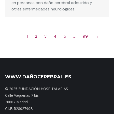
en personas con daño cerebral adquirido y
otras enfermedades neurológicas.
1
2
3
4
5
…
99
→
WWW.DAÑOCEREBRAL.ES
© 2025 FUNDACIÓN HOSPITALARIAS
Calle Vaquerías 7 bis
28007 Madrid
C.I.F. R2802790B