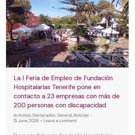
La I Feria de Empleo de Fundación
Hospitalarias Tenerife pone en
contacto a 23 empresas con más de
200 personas con discapacidad
Activities
,
Destacados
,
General
,
Noticias
15 June, 2026
Leave a comment